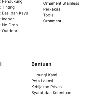
t Pendukung
Ornament Stainless
 Tinting
Perkakas
t Besi dan Kayu
Tools
t Indoor
Ornament
t No Drop
t Outdoor
i
Bantuan
Hubungi Kami
Peta Lokasi
Kebijakan Privasi
a
Syarat dan Ketentuan