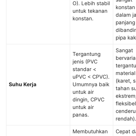
O). Lebih stabil
konstan
untuk tekanan
dalam j
konstan.
panjang
dibandi
pipa kak
Sangat
Tergantung
bervaria
jenis (PVC
tergant
standar <
material
uPVC < CPVC).
(karet, s
Suhu Kerja
Umumnya baik
tahan s
untuk air
ekstrem
dingin, CPVC
fleksibel
untuk air
cenderu
panas.
rendah)
Membutuhkan
Cepat d