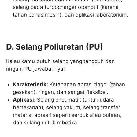
selang pada turbocharger otomotif (karena
tahan panas mesin), dan aplikasi laboratorium.
D. Selang Poliuretan (PU)
Kalau kamu butuh selang yang tangguh dan
ringan, PU jawabannya!
Karakteristik:
Ketahanan abrasi tinggi (tahan
gesekan), ringan, dan sangat fleksibel.
Aplikasi:
Selang pneumatik (untuk udara
bertekanan), selang vakum, selang transfer
material abrasif seperti serbuk atau butiran,
dan selang untuk robotika.