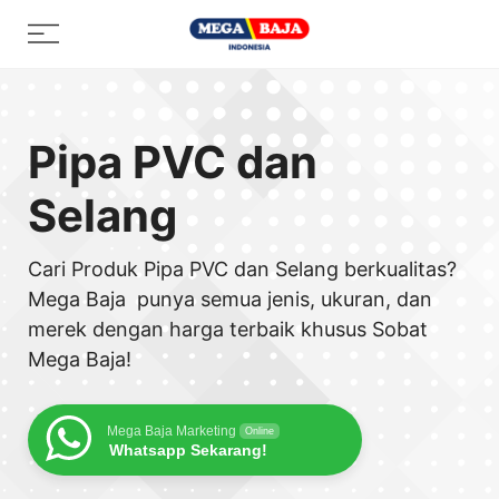
Skip
Menu
to
content
Pipa PVC dan
Selang
Cari Produk Pipa PVC dan Selang berkualitas?
Mega Baja punya semua jenis, ukuran, dan
merek dengan harga terbaik khusus Sobat
Mega Baja!
Mega Baja Marketing
Online
Whatsapp Sekarang!