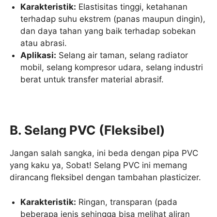
Karakteristik:
Elastisitas tinggi, ketahanan
terhadap suhu ekstrem (panas maupun dingin),
dan daya tahan yang baik terhadap sobekan
atau abrasi.
Aplikasi:
Selang air taman, selang radiator
mobil, selang kompresor udara, selang industri
berat untuk transfer material abrasif.
B. Selang PVC (Fleksibel)
Jangan salah sangka, ini beda dengan pipa PVC
yang kaku ya, Sobat! Selang PVC ini memang
dirancang fleksibel dengan tambahan plasticizer.
Karakteristik:
Ringan, transparan (pada
beberapa jenis sehingga bisa melihat aliran