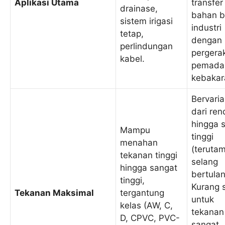
Aplikasi Utama
transfer
drainase,
bahan b
sistem irigasi
industri
tetap,
dengan
perlindungan
pergera
kabel.
pemad
kebakar
Bervaria
dari re
hingga 
Mampu
tinggi
menahan
(teruta
tekanan tinggi
selang
hingga sangat
bertulan
tinggi,
Kurang s
Tekanan Maksimal
tergantung
untuk
kelas (AW, C,
tekanan
D, CPVC, PVC-
sangat