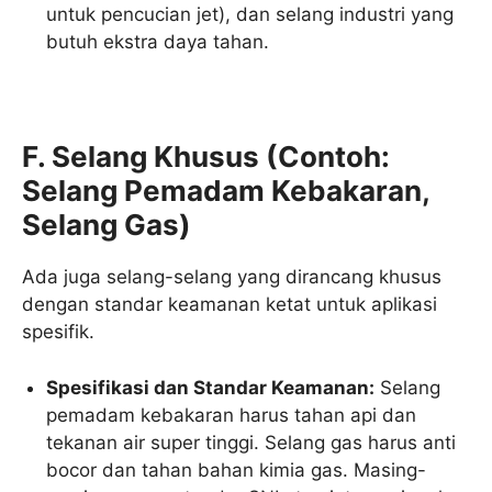
untuk pencucian jet), dan selang industri yang
butuh ekstra daya tahan.
F. Selang Khusus (Contoh:
Selang Pemadam Kebakaran,
Selang Gas)
Ada juga selang-selang yang dirancang khusus
dengan standar keamanan ketat untuk aplikasi
spesifik.
Spesifikasi dan Standar Keamanan:
Selang
pemadam kebakaran harus tahan api dan
tekanan air super tinggi. Selang gas harus anti
bocor dan tahan bahan kimia gas. Masing-