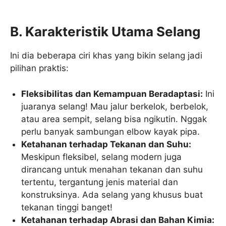
B. Karakteristik Utama Selang
Ini dia beberapa ciri khas yang bikin selang jadi
pilihan praktis:
Fleksibilitas dan Kemampuan Beradaptasi:
Ini
juaranya selang! Mau jalur berkelok, berbelok,
atau area sempit, selang bisa ngikutin. Nggak
perlu banyak sambungan elbow kayak pipa.
Ketahanan terhadap Tekanan dan Suhu:
Meskipun fleksibel, selang modern juga
dirancang untuk menahan tekanan dan suhu
tertentu, tergantung jenis material dan
konstruksinya. Ada selang yang khusus buat
tekanan tinggi banget!
Ketahanan terhadap Abrasi dan Bahan Kimia: