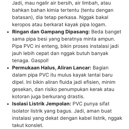
Jadi, mau ngalir air bersih, air limbah, atau
bahkan bahan kimia tertentu (tentu dengan
batasan), dia tetap perkasa. Nggak bakal
keropos atau berkarat kayak pipa logam.
Ringan dan Gampang Dipasang:
Beda banget
sama pipa besi yang beratnya minta ampun.
Pipa PVC ini enteng, bikin proses instalasi jadi
jauh lebih cepat dan nggak butuh banyak
tenaga. Gaspol!
Permukaan Halus, Aliran Lancar:
Bagian
dalam pipa PVC itu mulus kayak lantai baru
dipel. Ini bikin aliran fluida jadi efisien, minim
gesekan, dan risiko penumpukan kerak atau
kotoran juga berkurang drastis.
Isolasi Listrik Jempolan:
PVC punya sifat
isolator listrik yang bagus. Jadi, aman buat
instalasi yang dekat dengan kabel listrik, nggak
takut konslet.