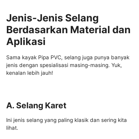
Jenis-Jenis Selang
Berdasarkan Material dan
Aplikasi
Sama kayak Pipa PVC, selang juga punya banyak
jenis dengan spesialisasi masing-masing. Yuk,
kenalan lebih jauh!
A. Selang Karet
Ini jenis selang yang paling klasik dan sering kita
lihat.