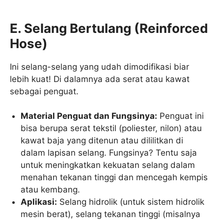
E. Selang Bertulang (Reinforced
Hose)
Ini selang-selang yang udah dimodifikasi biar
lebih kuat! Di dalamnya ada serat atau kawat
sebagai penguat.
Material Penguat dan Fungsinya:
Penguat ini
bisa berupa serat tekstil (poliester, nilon) atau
kawat baja yang ditenun atau dililitkan di
dalam lapisan selang. Fungsinya? Tentu saja
untuk meningkatkan kekuatan selang dalam
menahan tekanan tinggi dan mencegah kempis
atau kembang.
Aplikasi:
Selang hidrolik (untuk sistem hidrolik
mesin berat), selang tekanan tinggi (misalnya