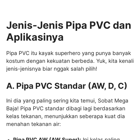
Jenis-Jenis Pipa PVC dan
Aplikasinya
Pipa PVC itu kayak superhero yang punya banyak
kostum dengan kekuatan berbeda. Yuk, kita kenali
jenis-jenisnya biar nggak salah pilih!
A. Pipa PVC Standar (AW, D, C)
Ini dia yang paling sering kita temui, Sobat Mega
Baja! Pipa PVC standar dibagi lagi berdasarkan
kelas tekanan, menunjukkan seberapa kuat dia
menahan tekanan air:
Pipa PVC AW (AW Super):
Ini kelas paling