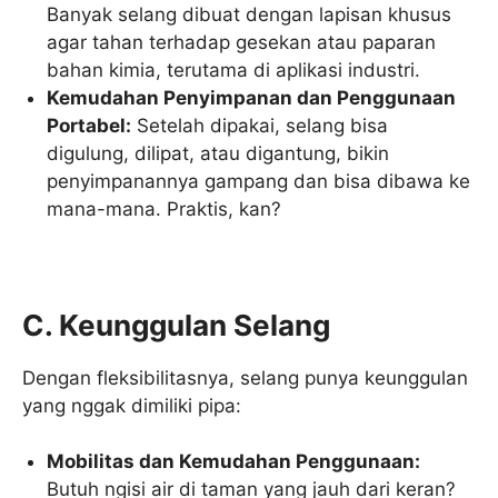
Banyak selang dibuat dengan lapisan khusus
agar tahan terhadap gesekan atau paparan
bahan kimia, terutama di aplikasi industri.
Kemudahan Penyimpanan dan Penggunaan
Portabel:
Setelah dipakai, selang bisa
digulung, dilipat, atau digantung, bikin
penyimpanannya gampang dan bisa dibawa ke
mana-mana. Praktis, kan?
C. Keunggulan Selang
Dengan fleksibilitasnya, selang punya keunggulan
yang nggak dimiliki pipa:
Mobilitas dan Kemudahan Penggunaan:
Butuh ngisi air di taman yang jauh dari keran?