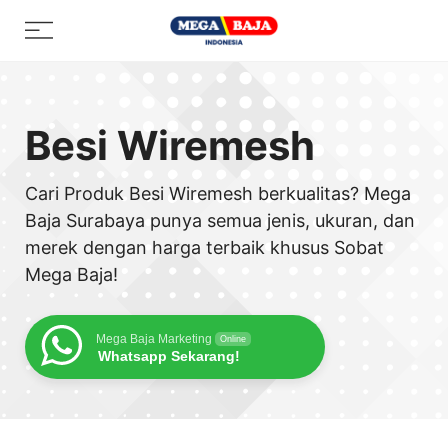
Skip
Menu
to
content
Besi Wiremesh
Cari Produk Besi Wiremesh berkualitas? Mega
Baja Surabaya punya semua jenis, ukuran, dan
merek dengan harga terbaik khusus Sobat
Mega Baja!
Mega Baja Marketing
Online
Whatsapp Sekarang!