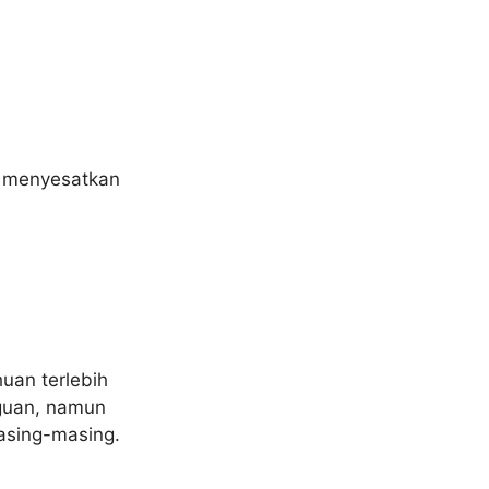
u menyesatkan
n
uan terlebih
gguan, namun
asing-masing.