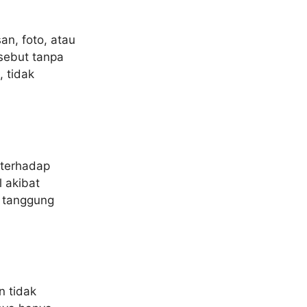
an, foto, atau
sebut tanpa
, tidak
 terhadap
l akibat
 tanggung
n tidak