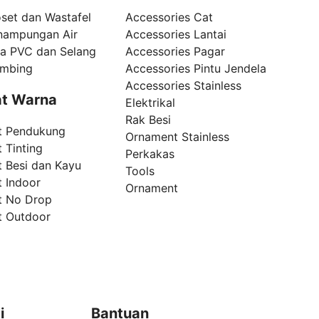
set dan Wastafel
Accessories Cat
nampungan Air
Accessories Lantai
pa PVC dan Selang
Accessories Pagar
umbing
Accessories Pintu Jendela
Accessories Stainless
t Warna
Elektrikal
Rak Besi
t Pendukung
Ornament Stainless
 Tinting
Perkakas
t Besi dan Kayu
Tools
t Indoor
Ornament
t No Drop
t Outdoor
i
Bantuan