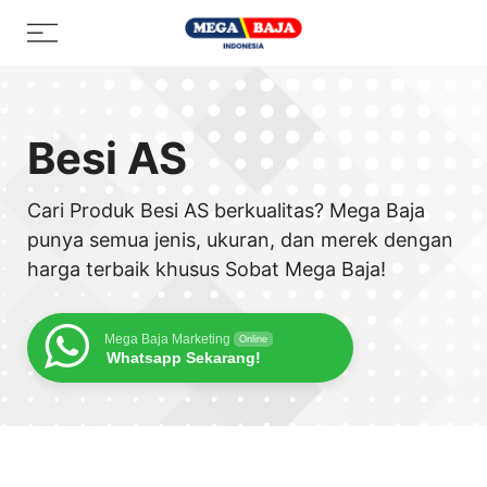
Skip
Menu
to
content
Besi AS
Cari Produk Besi AS berkualitas? Mega Baja
punya semua jenis, ukuran, dan merek dengan
harga terbaik khusus Sobat Mega Baja!
Mega Baja Marketing
Online
Whatsapp Sekarang!