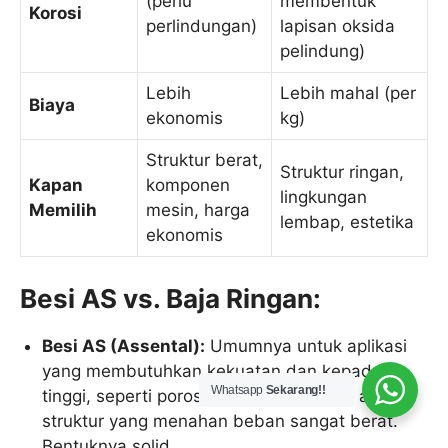
(perlu
membentuk
Korosi
perlindungan)
lapisan oksida
pelindung)
Lebih
Lebih mahal (per
Biaya
ekonomis
kg)
Struktur berat,
Struktur ringan,
Kapan
komponen
lingkungan
Memilih
mesin, harga
lembap, estetika
ekonomis
Besi AS vs. Baja Ringan:
Besi AS (Assental):
Umumnya untuk aplikasi
yang membutuhkan kekuatan dan kepadatan
Whatsapp
Sekarang!!
tinggi, seperti poros, komponen mesin, atau
struktur yang menahan beban sangat berat.
Bentuknya solid.