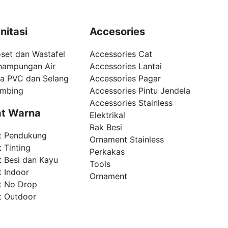
nitasi
Accesories
set dan Wastafel
Accessories Cat
nampungan Air
Accessories Lantai
pa PVC dan Selang
Accessories Pagar
umbing
Accessories Pintu Jendela
Accessories Stainless
t Warna
Elektrikal
Rak Besi
t Pendukung
Ornament Stainless
 Tinting
Perkakas
t Besi dan Kayu
Tools
t Indoor
Ornament
t No Drop
t Outdoor